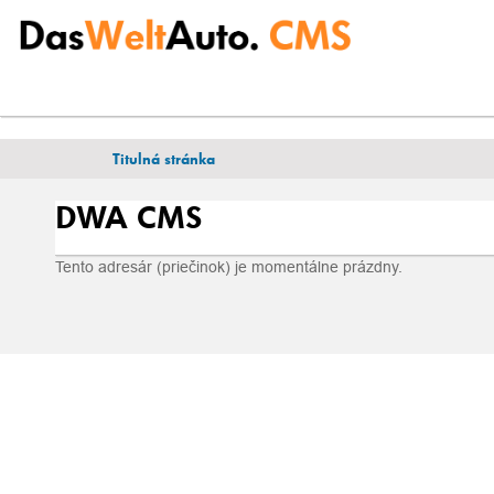
N
Titulná stránka
a
c
DWA CMS
h
á
d
Tento adresár (priečinok) je momentálne prázdny.
z
a
t
e
s
a
t
u
: