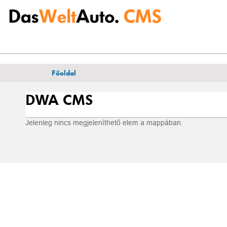
Ö
Főoldal
n
i
DWA CMS
t
t
á
Jelenleg nincs megjeleníthető elem a mappában.
l
l
: